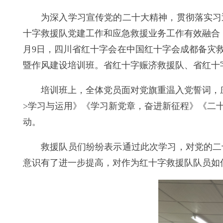
为深入学习宣传党的二十大精神，贯彻落实习
十字救援队党建工作和应急救援业务工作有效融合，
月9日，四川省红十字会在中国红十字会成都备灾
暨作风建设培训班。省红十字赈济救援队、省红十
培训班上，全体党员面对党旗重温入党誓词，
>学习与运用》《学习新党章，奋进新征程》《二
动。
救援队员们纷纷表示通过此次学习，对党的二
意识有了进一步提高，对作为红十字救援队队员如