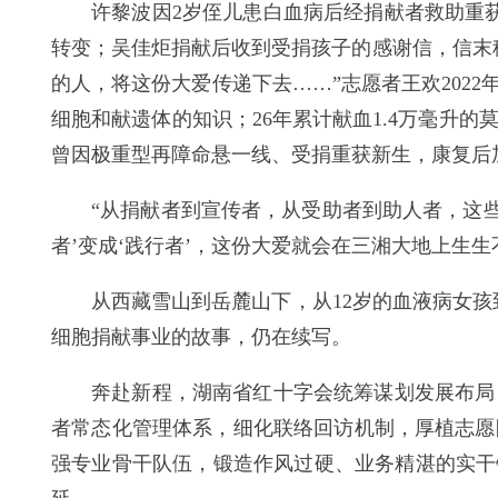
许黎波因2岁侄儿患白血病后经捐献者救助重
转变；吴佳炬捐献后收到受捐孩子的感谢信，信末
的人，将这份大爱传递下去……”志愿者王欢202
细胞和献遗体的知识；26年累计献血1.4万毫升
曾因极重型再障命悬一线、受捐重获新生，康复后
“从捐献者到宣传者，从受助者到助人者，这些
者’变成‘践行者’，这份大爱就会在三湘大地上生
从西藏雪山到岳麓山下，从12岁的血液病女孩
细胞捐献事业的故事，仍在续写。
奔赴新程，湖南省红十字会统筹谋划发展布局
者常态化管理体系，细化联络回访机制，厚植志愿
强专业骨干队伍，锻造作风过硬、业务精湛的实干