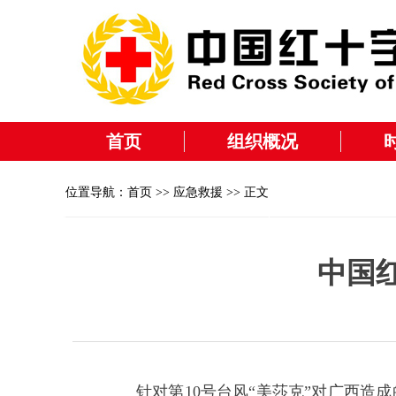
首页
组织概况
位置导航：
首页
>>
应急救援
>> 正文
中国
针对第10号台风“美莎克”对广西造