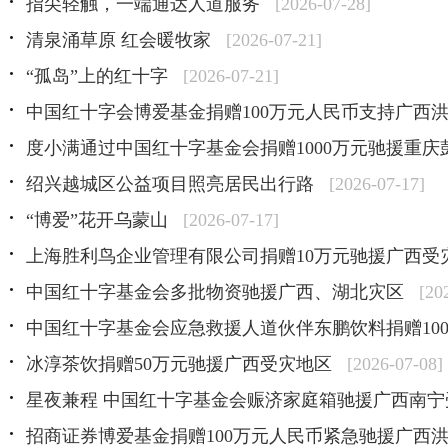
指尖轻触，一端通达人道服务
[2026-07-28]
清泉涌草原 红会暖牧家
[2026-07-21]
“孤岛”上的红十字
[2026-07-21]
中国红十字会博爱基金捐赠100万元人民币支持广西
度小满通过中国红十字基金会捐赠1000万元驰援重庆
绍兴越城区公益项目照亮居民出行路
[2026-07-17]
“博爱”花开乌蒙山
[2026-07-17]
上海胜利鸟企业管理有限公司捐赠10万元驰援广西受
中国红十字基金会多批物资驰援广西、湖北灾区
[20
中国红十字基金会应急救援人道伙伴东鹏饮料捐赠100
冰淳茶饮捐赠50万元驰援广西受灾地区
[2026-07-08]
星夜兼程 中国红十字基金会赈济家庭箱驰援广西南宁
招商证券博爱基金捐赠100万元人民币紧急驰援广西